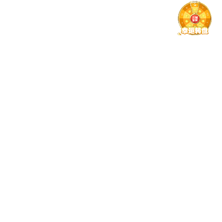
作为球队中的重要一环，亚当斯清楚自己的角色定位。他不
仅要承担进攻任务，同时也要负责防守。当球队遭遇困境
时，他总会主动扛起责任，引领大家共同渡过难关。这种领
导能力让杨瀚森看到了团队精神背后的伟大价值，它教会我
们如何去理解彼此、尊重彼此，以及如何共同奋斗，为实现
目标而努力。
通过观察这些细节，杨瀚森逐渐领悟到了篮球以外的一些人
生哲理。在职场或者生活中，同样需要这种团结一致、互帮
互助的发展理念。人与人之间只有相互扶持，共同前行才能
克服重重障碍，实现更大的成就。正因如此，他对团体协作
的重要性有了更深层次的认知，也从中汲取到了许多宝贵经
验。
4、个人魅力的独特之处