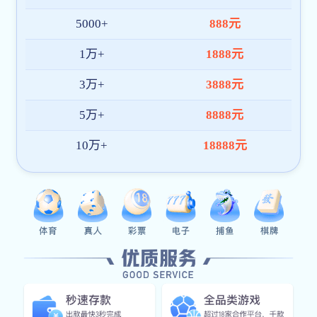
仿佛是自然界中的一种奇迹。这样的身体条件使得他在场上
拥有绝对的优势，无论是防守还是进攻，都能迅速占据主
动。而这种强大的体魄不仅仅是一种视觉上的冲击，更是一
种心理上的震慑，令对手在面对他的瞬间便感受到巨大的压
力。
此外，亚当斯在场上的每一个动作都显得如此自信而坚定。
他不仅仅是在跑动或投篮，而是在用自己的力量向全场展示
一种不可抗拒的气势。正因如此，观众们常常为他的每一次
出色表现而欢呼，这种热烈反应也进一步增强了他的影响
力。杨瀚森深刻感受到，这份力量并非单纯依赖于训练，而
是源于他对篮球这项运动本质上的热爱与执着。
通过观察亚当斯，杨瀚森意识到，对于一名运动员而言，身
体素质的重要性毋庸置疑。然而，这股力量能够转化为实际
战斗力，在激烈竞争中发挥效用，需要的不仅是天赋，还有
日复一日艰苦训练后的积累。因此，他对亚当斯产生了一种