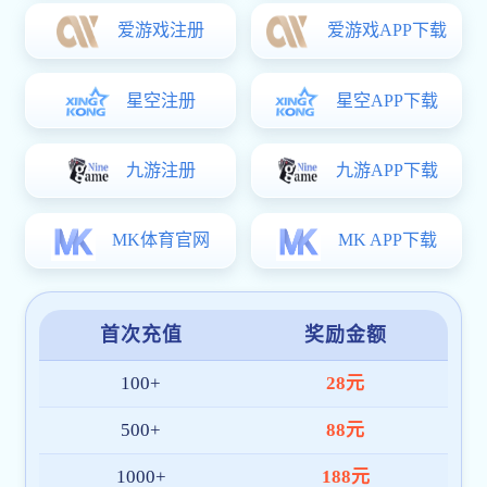
首页
体育资讯
正文
在众多体育明星中，亚当斯无疑是一个极具魅力的人物。他
不仅以其强壮的体格和卓越的运动才能吸引了无数球迷，更
凭借其坚韧不拔的精神和个性化的风格成为了人们津津乐道
的话题。开拓者媒体人杨瀚森亲历亚当斯在比赛中的力量展
现，不仅让他深刻理解了亚当斯身上所蕴含的魅力，还对这
种力量与人性的结合有了更为深刻的认识。本文将从四个方
面详细探讨杨瀚森对于亚当斯力量展现的感受，包括：强壮
体魄带来的震撼、内心韧劲与坚持、团队合作的重要性以及
个人魅力的独特之处。这些内容将帮助读者更全面地了解这
位最强壮之人的独特魅力。
1、强壮体魄带来的震撼
在比赛现场，杨瀚森被亚当斯那令人惊叹的身体素质所震
撼。他身高超过两米，肌肉线条分明，每一次起跳和扣篮都