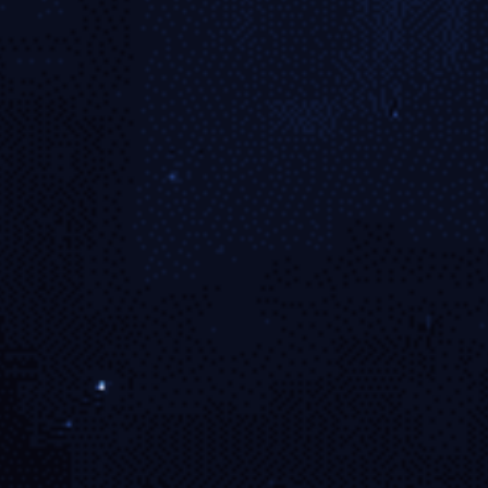
铁林称KD得分能力仅次于乔丹
在当今篮球界，得分能力无疑是评判一
2026-06-24
16岁初登职业赛场17岁勇闯世
在当今足球界，年轻球员的崛起已成为
2026-07-12
罗马诺透露穆尼耶今夏将自由转
在最近的足球转会市场上，著名记者罗
2026-07-21