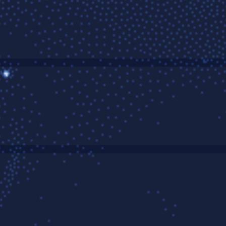
色罚球命中率高达六成贡献十分
2026-06-30 00:36
阅读 37 次