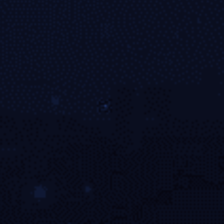
科比
名球员实力的重要标准之一。最...
界杯
一种趋势，而墨西哥小将莫拉便是...
会
马诺透露，穆尼耶将于今夏自由转...