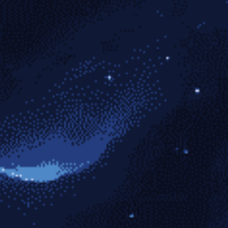
未来，如果能够继续保持这
程。同时，与优秀教练团队
向更高层次的平台。
此外，在国际舞台上锻炼也
好地代表国家参加重大赛事
奋斗精神。
总结：
综上所述，周琦在半场赛中
值分析，每一项指标都展现
强心针，让他们更具竞争实
展望未来，只要继续保持目
碑。只有这样，他才能够实