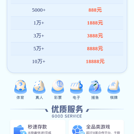
都能做到游刃有余。此外，他灵活多变的运球技术，让防守
者很难预测他的下一步动作。
另一方面，杜兰特不仅依赖于单打能力，他在快攻中的表现
同样令人赞叹。他能够迅速切入篮下，并通过各种方式完成
上篮或扣篮，这种全能化的攻击手段，使他成为了一名极具
威胁性的得分手。在比赛中，他常常能够凭借个人能力改变
战局。
此外，KD在罚球线上的稳定性也是他高效得分的一部分。他
的罚球命中率一直保持在联盟顶尖水平，这让他在比赛最后
时刻能够为球队稳住局势，也进一步提升了他的总得分效
率。因此，总体来看，杜兰特具备极强的综合得分能力，这
使他理应被视为历史顶级得分手之一。
2、乔丹与科比对比