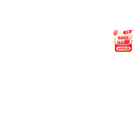
Total, 在当今这个团队至上的时代，一个优秀运动员除了需
要拥有过硬技能外，还需具备团队协作精神。而杜兰特恰恰
将二者完美结合，因此更容易赢取大众认可，被誉为第二，
仅次于传奇巨星乔丹的位置显然也不无道理。
总结：
综上所述，铁林关于“KD仅次于乔丹”的言论，引发我们深入
思考关于伟大、成就以及个体价值等诸多问题。从 KD 出色
且全面的数据来看，他无疑是一位杰出的射手；而比较历史
上的其他传奇人物，如乔丹和科比，则体现出不同阶段背景
下各自独特魅力及影响力。当我们讨论这些巨星时，不妨试
图从更多维度进行审视，以形成更加全面深刻认知。
最终，可以说，每一位伟大的运动员都是那个时代最闪耀的
一颗星，他们共同构建起了整个篮球文化的发展历程。因