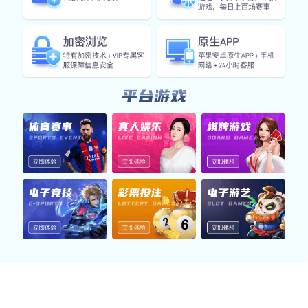
迈克尔·乔丹作为NBA历史上最伟大的球员之一，其得分能力
自不必说。他以超凡的人物魅力和技术，将篮球运动推向了
一个新的高度。乔丹不仅拥有卓越的身体素质，更重要的是
他的心理素质极其强大。在关键时刻，他总能站出来，为球
队锁定胜局。
比较科比·布莱恩特，虽然两人都有着惊人的职业生涯，但他
们却展现出了不同类型的攻击风格。科比以其极高的技术含
量和丰富多样化的进攻手段著称。他善于利用后仰跳投以及
各种假动作来制造空间，在防守者面前轻松出手。而这种独
特风格也让他赢得了“黑曼巴”的绰号。
尽管两位伟大的球员都展现出了卓越的个人才能，但他们所
处时代和所面对竞争环境也有所不同。乔丹是在90年代迎接
严酷防守挑战，而科比则是在新千年之后迎战快速发展的联
盟。因此，从某种程度上来说，他们各自代表的不仅是个人
成就，也反映了整个时代对于篮球运动的发展与变化。