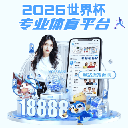
注册入口
彩神首页
· 体育观看更便捷
连接你的赛事视野，打造球迷专属的数字主场。
彩神首页
网页版
提供多终端支持、高清视频、 实时比分与赛事推
荐，让你随时随地畅享体育内容。
网页端入口
下载APP