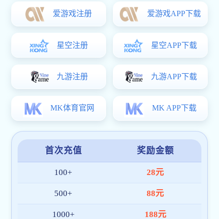
首页
体育资讯
正文
在最近一场备受关注的足球比赛中，巴黎圣日耳曼的明星球
员姆巴佩在伯纳乌球场的表现引发了现场观众的不满。由于
他的态度散漫以及表现不佳，观众们对其发出了嘘声，这一
事件迅速成为媒体热议的话题。本文将从多个方面探讨这一
现象，包括姆巴佩的职业态度、球迷的期待与失望、俱乐部
管理层的反应以及未来发展方向。通过深入分析，可以更全
面地理解这次事件背后的原因及影响。
1、姆巴佩的职业态度
近几年来，姆巴佩无疑是足坛最具潜力和才华的年轻球员之
一。然而，在伯纳乌球场上，他却展现出了与其巨星身份不
相符的态度。在比赛中，多次出现他对裁判判罚的不满以及
对队友传球选择的不积极反应，这样的行为让人质疑他的职
业精神。