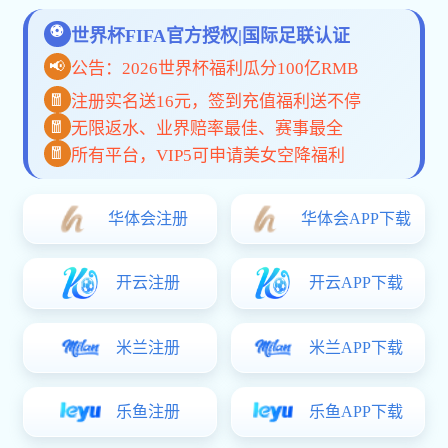
伯纳乌现场观众怒斥姆巴佩态度散漫表
现不佳引发全场嘘声
2026-06-17 01:32
阅读 25 次