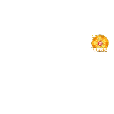
进一步激化与球迷之间的矛盾。因此，俱乐部召开了一次重
要会议，以讨论如何改善当前状况。
管理层首先重申了对每位球员专业性的要求，并强调团队合
作的重要性。他们呼吁所有成员都需为球队荣誉而努力，不
仅要在技术上有所突破，更要在精神面貌上保持高度一致。
此外，对于姆巴佩自身的问题，一些高层领导表示将进行个
别谈话，以帮助其调整心态。
同时，俱乐部也开始考虑如何提升整体士气，通过引入心理
辅导专家来协助队员克服压力，提高竞技状态。这一系列措
施旨在恢复球队信心，同时重建与支持者之间良好的关系，
为未来的发展奠定基础。
4、未来发展方向
此次事件给巴黎圣日耳曼敲响了警钟，也促使他们重新审视