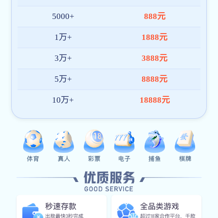
作为一名顶级运动员，穆巴佩应该始终保持高昂的斗志和拼
搏精神。然而，他在比赛中的散漫表现显然没有达到这一标
准。这不仅影响了他个人形象，也对球队士气造成了负面影
响。许多观众表示，他们希望看到一个全力以赴为胜利而战
的姆巴佩，而不是一个心浮气躁、不专注于比赛的人。
此外，姆巴佩不断地向教练示意换人，这也让现场观众感到
非常失望。这种举动不仅显得他缺乏团队意识，更让人觉得
他对于比赛结果并不在意。这种状态若继续下去，将可能严
重影响他的职业生涯。
2、球迷期待与失望
作为世界顶级球员之一，姆巴佩承载着无数球迷的期望。他
们希望看到的是一位能够带领球队走向胜利，并为之付出全
部努力的领袖。然而，在伯纳乌赛场上，当他们目睹他表现