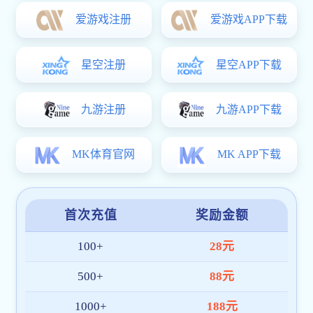
首页
体育资讯
正文
在最近的一场激烈篮球比赛中，西南大学篮球队成功战胜内
蒙古师范大学，展现了强大的团队实力和个人能力。比赛
中，罗松表现尤为突出，以27分和14个篮板的优异成绩成为
球队的得分王和篮板王。同时，豆诗杰与刘昊谋也在比赛中
发挥出色，为球队赢得胜利贡献了重要力量。这场比赛不仅
体现了球员们的拼搏精神，也展示了西南大学篮球队良好的
战术配合和默契。接下来，将从球队整体表现、关键球员分
析、战术策略以及未来展望四个方面进行详细阐述。
1、球队整体表现
西南大学篮球队在本场比赛中的整体表现令人瞩目，全队上
下团结一致，努力拼搏。在开局阶段，他们迅速进入状态，
通过灵活的进攻与严密的防守建立起领先优势。每位球员都
积极参与进攻，无论是内线突破还是外线投射，都显示出了