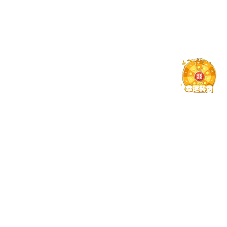
略，以确保更好地控制比赛节奏。首先，他们在进攻端采用
快速反击战术，通过抢断或争夺篮板后迅速发起快攻，把握
住每一个可能得分机会。这种风格使他们能够频繁打乱对手
布置，提高自身得分效率。
其次，在半场阵地战中，教练巧妙运用了挡拆配合来制造错
位，对内蒙古师范大学造成持续威胁。在多次挡拆后，无论
是罗松还是豆诗杰都能轻易获得单打机会，从而打开局面。
此外，这种策略也有效吸引防守注意力，为其他球员创造投
篮空间。
最后，在防守端采取强调协作与沟通策略，使所有球员能够
及时调整位置，共同抵御对方攻击。当对手试图利用外线投
射进行反击时，西南大学始终能迅速回归阵型，有效封堵传
球线路，并形成包夹，这是他们成功限制对方得分的重要因
素之一。