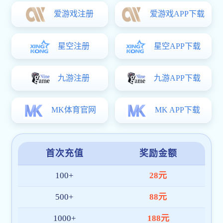
首页
体育资讯
正文
在最近的一场精彩对决中，骑士队的新秀泰森成功限制了对
手明星球员马克西的发挥，使其全场仅得8分并出现3次失
误。本文将从四个方面对此事件进行深入分析：首先是泰森
的防守策略和执行；其次是马克西的表现及其影响；第三部
分则探讨骑士队整体战术布局；最后，我们将分析此役对双
方未来比赛的启示。通过这些方面的探讨，读者能够更全面
地理解这场比赛的意义，以及泰森如何在关键时刻展现出新
秀应有的风采。
1、泰森的防守策略
在本场比赛中，泰森作为骑士队的重要新秀，他采用了一系
列针对性的防守策略来限制马克西的发挥。首先，泰森在防
守时非常注重贴身跟防。他充分利用自己的身体条件，通过
高强度的盯人，阻止了马克西轻松接球和出手。这种紧逼式