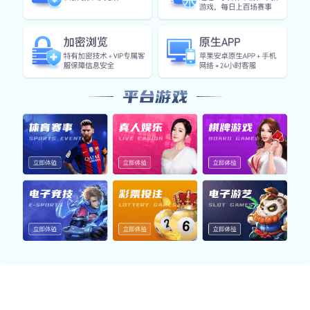
尽管作为球队核心之一，但在本场比赛中，马克西却遭遇了
前所未有的挑战。他全场仅得8分，这对于一名常规得分手
来说，无疑是一个巨大的心理打击。在赛季初期，他曾多次
展现出高效得分能力，但面对骑士队严密防守，他显得束手
无策。
不仅如此，在比赛过程中，马克西还出现了3次失误。这些
失误不仅影响了他的个人数据，也给球队带来了不必要的压
力。每当他试图组织进攻或寻求突破时，总是被泰森有效干
扰，从而导致传球失误或被抢断。这样的表现显然与预期相
去甚远，也使得球队在进攻端陷入困境。
当然，我们也不能完全否定他的努力。尽管受到严密盯防，
但马克西依然努力寻求机会，并尝试通过各种方式打开局
面。然而，由于缺乏有效支持和自身状态不佳，他未能把握
住任何机会。因此，这场比赛虽然是一个挫折，但也为他今
后的调整提供了宝贵经验。