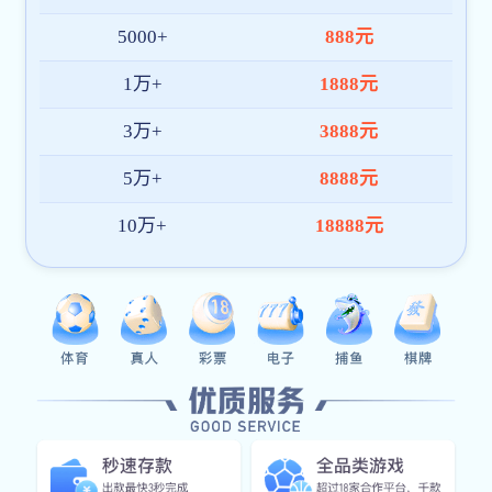
作为助理教练，卡里克参与了许多战术安排和训练计划，这
使得他在被提拔为临时主帅时具备一定的基础。他对现有阵
容非常熟悉，能够快速适应并做出有效调整，从而提升球队
表现。此外，在他的职业生涯中，他积累了丰富的大赛经
验，这无疑会帮助他在临时执掌球队期间做出明智决策。
值得一提的是，卡里克在担任助理教练期间曾经历过多个高
压比赛，这些经历使他具备了一定的抗压能力，可以在艰难
时刻带领球队走出困境。因此，尽管他是临时主帅，但他的
专业知识和丰富经验让人对他的指挥充满期待。
2、临时主帅角色的重要性
当一支球队面临低谷或者需要重整旗鼓的时候，临时主帅往
往扮演着至关重要的角色。他们不仅要迅速适应球队环境，
还需立即采取有效措施来激励队员。对于卡里克而言，此次