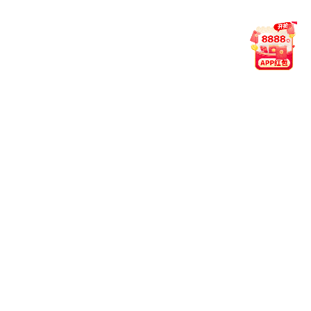
更具竞争力的曼联，再次回到辉煌时期，为广大球迷奉献精
彩瞬间！
总结：
综上所述，迈克尔·卡里克即将被任命为曼联臨時主帅，这不
仅仅是一项工作变动，更是一个承载着希望与挑战的新起
点。从个人背景到职责意义，再到外界反响及未来展望，每
一个环节都彰显着这位传奇人物身上沉甸甸责任感。相信在
他的带领下，红魔能够逐步扭转颓势，实现复兴目标。
与此同时，对于所有关注此事的人来说，这既是一段新的旅
程，也是一个值得铭记的重要节点。希望日后的发展能够验
证大家对他的期盼，让我们共同见证这个传奇故事的新篇
章！